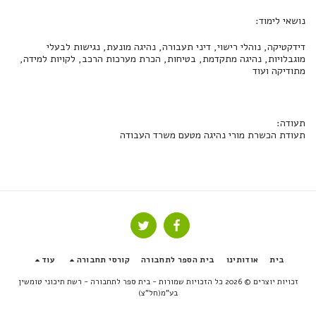
נושאי לימוד:
דידקטיקה, נוהלי רישוי, דיני תעבורה, נהיגה מונעת, נגישות לבעלי
מוגבלויות, נהיגה מתקדמת, בטיחות, הכרת מערכות הרכב, לקויות למידה,
מתודיקה ועוד
תעודה:
תעודת הכשרת מורי נהיגה מטעם משרד העבודה
בית
אודותינו
בית הספר לתחבורה
קורסי תחבורה
עוד
זכויות יוצרים © 2026 כל הזכויות שמורות -
בית ספר לתחבורה - רשת תיכוני טומשין
בע"מ(חל"צ)